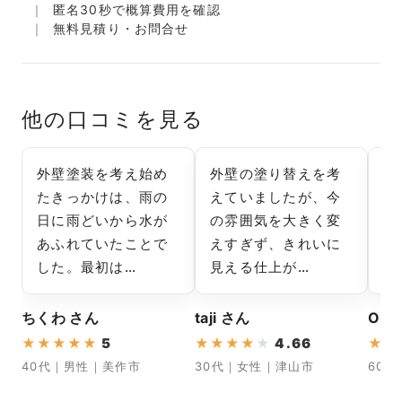
匿名30秒で概算費用を確認
無料見積り・お問合せ
他の口コミを見る
外壁塗装を考え始め
外壁の塗り替えを考
所
たきっかけは、雨の
えていましたが、今
ト
日に雨どいから水が
の雰囲気を大きく変
イ
あふれていたことで
えすぎず、きれいに
北
した。最初は…
見える仕上が…
し
ちくわ さん
taji さん
O さ
★
★
★
★
★
5
★
★
★
★
★
4.66
★
★
40代｜男性｜美作市
30代｜女性｜津山市
60