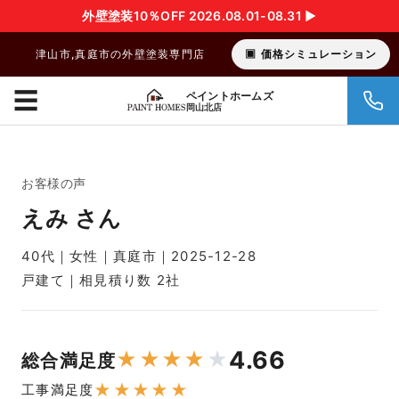
外壁塗装10％OFF 2026.08.01-08.31 ▶︎
津山市,真庭市の外壁塗装専門店
価格シミュレーション
☰
ペイントホームズ
岡山北店
お客様の声
えみ さん
40代｜女性｜真庭市｜2025-12-28
戸建て｜相見積り数 2社
4.66
★
★
★
★
★
総合満足度
★
★
★
★
★
工事満足度