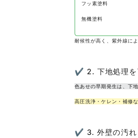
フッ素塗料
無機塗料
耐候性が高く、紫外線に
✔ 2. 下地処理
色あせの早期発生は、下
高圧洗浄・ケレン・補修
✔ 3. 外壁の