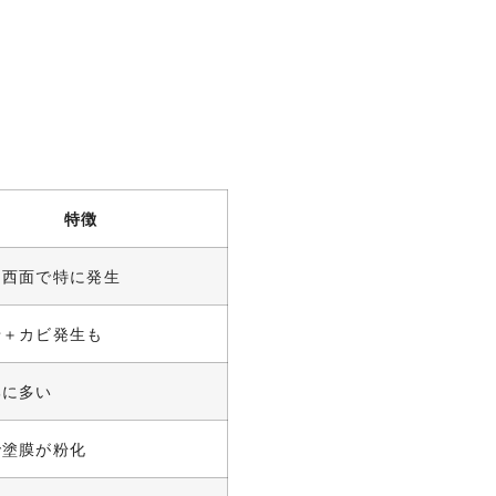
特徴
・西面で特に発生
せ＋カビ発生も
部に多い
で塗膜が粉化