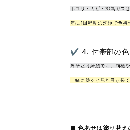
ホコリ・カビ・排気ガス
年に1回程度の洗浄で色持
✔ 4. 付帯部
外壁だけ綺麗でも、雨樋
一緒に塗ると見た目が長
■ 色あせは塗り替